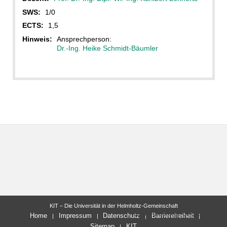
SWS:
1/0
ECTS:
1,5
Hinweis:
Ansprechperson:
Dr.-Ing. Heike Schmidt-Bäumler
KIT – Die Universität in der Helmholtz-Gemeinschaft
letzte Änderung: 01.04.2026
Home
Impressum
Datenschutz
Barrierefreiheit
Sitemap
KIT