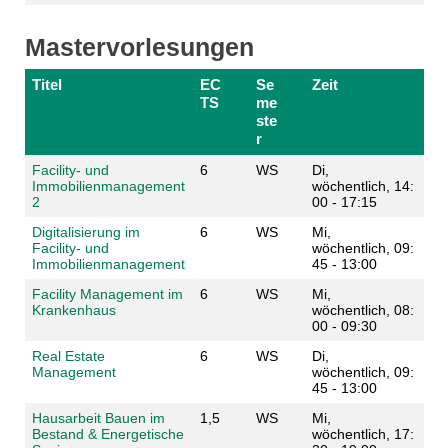
Mastervorlesungen
Titel
EC
Se
Zeit
TS
me
ste
r
Facility- und
6
WS
Di,
Immobilienmanagement
wöchentlich, 14:
2
00 - 17:15
Digitalisierung im
6
WS
Mi,
Facility- und
wöchentlich, 09:
Immobilienmanagement
45 - 13:00
Facility Management im
6
WS
Mi,
Krankenhaus
wöchentlich, 08:
00 - 09:30
Real Estate
6
WS
Di,
Management
wöchentlich, 09:
45 - 13:00
Hausarbeit Bauen im
1,5
WS
Mi,
Bestand & Energetische
wöchentlich, 17: