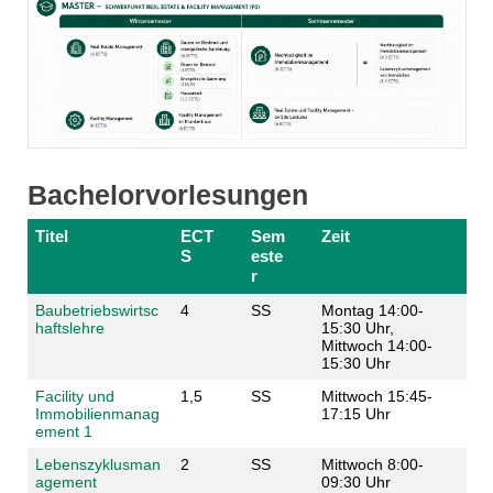
Bachelorvorlesungen
Titel
ECT
Sem
Zeit
S
este
r
Baubetriebswirtsc
4
SS
Montag 14:00-
haftslehre
15:30 Uhr,
Mittwoch 14:00-
15:30 Uhr
Facility und
1,5
SS
Mittwoch 15:45-
Immobilienmanag
17:15 Uhr
ement 1
Lebenszyklusman
2
SS
Mittwoch 8:00-
agement
09:30 Uhr