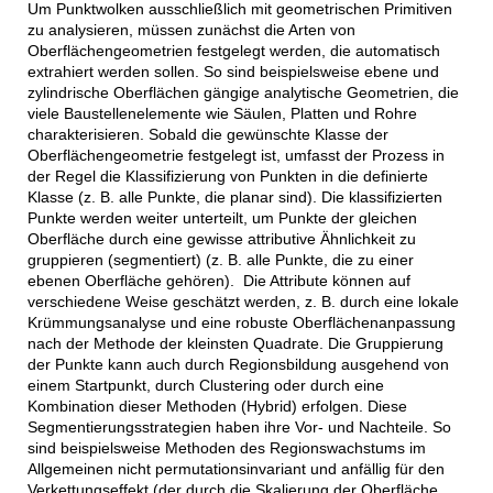
Um Punktwolken ausschließlich mit geometrischen Primitiven
zu analysieren, müssen zunächst die Arten von
Oberflächengeometrien festgelegt werden, die automatisch
extrahiert werden sollen. So sind beispielsweise ebene und
zylindrische Oberflächen gängige analytische Geometrien, die
viele Baustellenelemente wie Säulen, Platten und Rohre
charakterisieren. Sobald die gewünschte Klasse der
Oberflächengeometrie festgelegt ist, umfasst der Prozess in
der Regel die Klassifizierung von Punkten in die definierte
Klasse (z. B. alle Punkte, die planar sind). Die klassifizierten
Punkte werden weiter unterteilt, um Punkte der gleichen
Oberfläche durch eine gewisse attributive Ähnlichkeit zu
gruppieren (segmentiert) (z. B. alle Punkte, die zu einer
ebenen Oberfläche gehören). Die Attribute können auf
verschiedene Weise geschätzt werden, z. B. durch eine lokale
Krümmungsanalyse und eine robuste Oberflächenanpassung
nach der Methode der kleinsten Quadrate. Die Gruppierung
der Punkte kann auch durch Regionsbildung ausgehend von
einem Startpunkt, durch Clustering oder durch eine
Kombination dieser Methoden (Hybrid) erfolgen. Diese
Segmentierungsstrategien haben ihre Vor- und Nachteile. So
sind beispielsweise Methoden des Regionswachstums im
Allgemeinen nicht permutationsinvariant und anfällig für den
Verkettungseffekt (der durch die Skalierung der Oberfläche