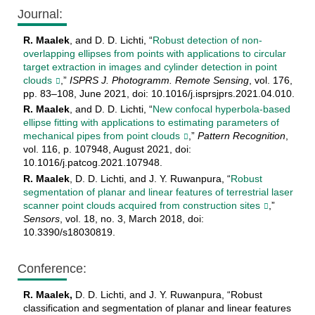
Journal:
R. Maalek
, and D. D. Lichti, “
Robust detection of non-
overlapping ellipses from points with applications to circular
target extraction in images and cylinder detection in point
clouds
,”
ISPRS J. Photogramm. Remote Sensing
, vol. 176,
pp. 83–108, June 2021, doi: 10.1016/j.isprsjprs.2021.04.010.
R. Maalek
, and D. D. Lichti, “
New confocal hyperbola-based
ellipse fitting with applications to estimating parameters of
mechanical pipes from point clouds
,”
Pattern Recognition
,
vol. 116, p. 107948, August 2021, doi:
10.1016/j.patcog.2021.107948
.
R. Maalek
, D. D. Lichti, and J. Y. Ruwanpura, “
Robust
segmentation of planar and linear features of terrestrial laser
scanner point clouds acquired from construction sites
,”
Sensors
, vol. 18, no. 3, March 2018, doi:
10.3390/s18030819
.
Conference:
R. Maalek,
D. D. Lichti, and J. Y. Ruwanpura, “Robust
classification and segmentation of planar and linear features