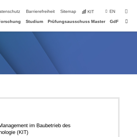
suc
atenschutz
Barrierefreiheit
Sitemap
EN
KIT
Star
Forschung
Studium
Prüfungsausschuss Master
GdF
d Management im Baubetrieb des
nologie (KIT)