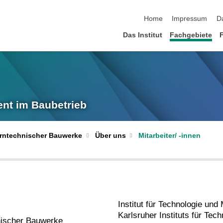
Navigation überspringen
Home
Impressum
D
Das Institut
Fachgebiete
ent im Baubetrieb
Mitarbeiter/ -innen
erntechnischer Bauwerke
Über uns
Institut für Technologie un
Karlsruher Instituts für Tech
nischer Bauwerke