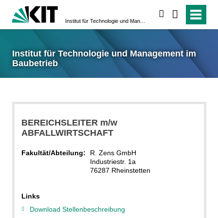
suchen
Institut für Technologie und Management im Baubetrieb
Institut für Technologie und Management im
Baubetrieb
BEREICHSLEITER m/w
ABFALLWIRTSCHAFT
Fakultät/Abteilung:
R. Zens GmbH
Industriestr. 1a
76287 Rheinstetten
Links
Download Stellenbeschreibung