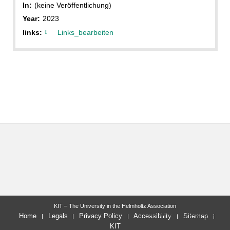
In:
(keine Veröffentlichung)
Year:
2023
links:
Links_bearbeiten
KIT – The University in the Helmholtz Association
last change: 2023-06-14
Home
Legals
Privacy Policy
Accessibility
Sitemap
KIT