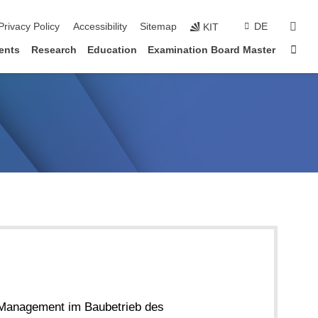
sear
Privacy Policy
Accessibility
Sitemap
DE
KIT
Sta
ents
Research
Education
Examination Board Master
d Management im Baubetrieb des